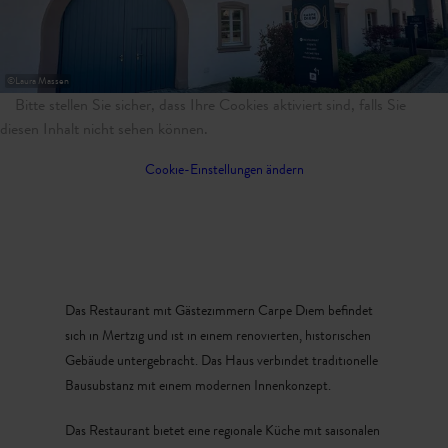
31
1
2
3
4
5
6
Übernehmen
©
Laura Massen
Bitte stellen Sie sicher, dass Ihre Cookies aktiviert sind, falls Sie
diesen Inhalt nicht sehen können.
Cookie-Einstellungen ändern
Das Restaurant mit Gästezimmern Carpe Diem befindet
sich in Mertzig und ist in einem renovierten, historischen
Gebäude untergebracht. Das Haus verbindet traditionelle
Bausubstanz mit einem modernen Innenkonzept.
Das Restaurant bietet eine regionale Küche mit saisonalen