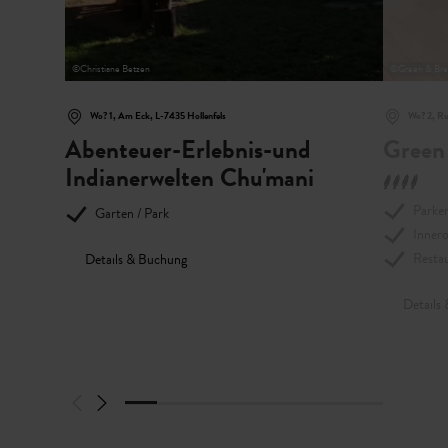
©
Christiane Betzen
©
Green & Bre
Wo? 1, Am Eck, L-7435 Hollenfels
Wo? 2, Ru
Abenteuer-Erlebnis-und
Green
Indianerwelten Chu'mani
Parke
Garten / Park
Innero
Resta
Details & Buchung
Details