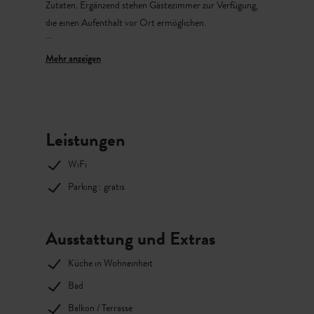
Zutaten. Ergänzend stehen Gästezimmer zur Verfügung,
die einen Aufenthalt vor Ort ermöglichen.
Das Angebot richtet sich sowohl an Gäste, die das
Restaurant besuchen möchten, als auch an Reisende, die
eine Übernachtungsmöglichkeit in der Region suchen.
Leistungen
Kontakt: +352 26 88 12 92
WiFi
Parking : gratis
Ausstattung und Extras
Küche in Wohneinheit
Bad
Balkon / Terrasse