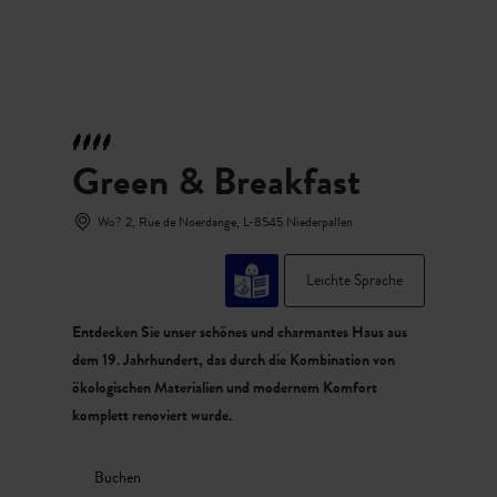
MENÜ
Zum
Zur
Zur
Zum
Hauptinhalt
Suche
Navigation
Footer
springen
springen
springen
springen
Green & Breakfast
Wo? 2, Rue de Noerdange, L-8545 Niederpallen
Leichte Sprache
Entdecken Sie unser schönes und charmantes Haus aus
dem 19. Jahrhundert, das durch die Kombination von
ökologischen Materialien und modernem Komfort
komplett renoviert wurde.
Buchen