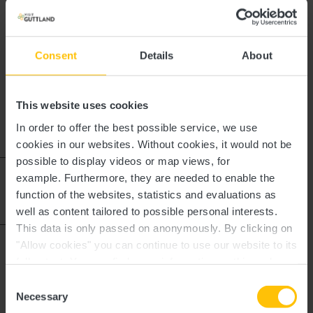
Fähigkeiten zu erwerben, um das Catering- und
Fahrradverleih
Hotelgeschäft unter hygienischen Bedingungen gemäß
Ebenerdige Wohneinheit
den Vorschriften zu organisieren und zu verwalten.
Fernseher
Consent
Details
About
SONSTIGE DIENSTLEISTUNGEN
Rollstuhlzugang
This website uses cookies
Alle Dienstleistungen im Detail auf (+):
https://www.greenandbreakfast.lu/gb/services/
In order to offer the best possible service, we use
cookies in our websites.
Without cookies, it would not be
WELLNESS
possible to display videos or map views, for
Jugendherbergen &
example.
Furthermore, they are needed to enable the
Kommen Sie und entspannen Sie sich in unserem
Ferienwohnungen Infos
function of the websites, statistics and evaluations as
Wellnessbereich, der das ganze Jahr über zugänglich ist.
well as content tailored to possible personal interests.
Whirlpool, Infrarotsauna, Ruhebereich, an alles wurde
This data is only passed on anonymously. By clicking on
gedacht, um Ihnen eine Ruhepause zu ermöglichen. [+]
Praktische Informationen
"Allow cookies" you can continue to use our website to its
full extent. You can find more information on this and on a
FAHRRÄDER
possible later deactivation in our
privacy policy
at any
Consent
time.
Necessary
Selection
Lassen Sie sich von der Naturlandschaft der Region in der