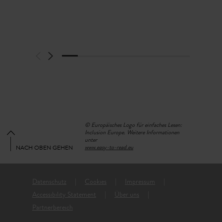
lokalem Käse, sowie kleine Snacks anzubieten.
KONTAKTIEREN SIE UNS
Green & Breakfast liegt 5 Minuten von der E411 und 100
Meter von der Bushaltestelle „Veräinshaus“ entfernt. Mit
der Linie 265 dauert die Fahrzeit 60 Minuten ab
Luxemburger Hauptbahnhof bis Niederpallen. Wir sind
sowohl mit dem Auto als auch mit den kostenlosen
öffentlichen Verkehrsmitteln im ganzen Land leicht zu
erreichen, sowie mit Ihrem Fahrrad.
© Europäisches Logo für einfaches Lesen:
Inclusion Europe. Weitere Informationen
unter
www.easy-to-read.eu
NACH OBEN GEHEN
Datenschutz
Cookies
Impressum
Accessibility Statement
Über uns
Partnerbereich