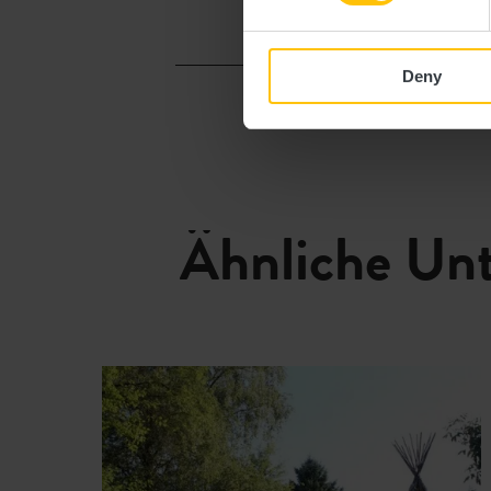
Deny
Ähnliche Un
De