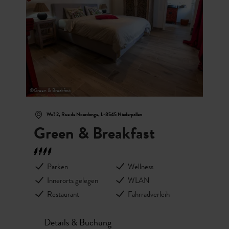
©
Green & Breakfast
Wo? 2, Rue de Noerdange, L-8545 Niederpallen
Green & Breakfast
Parken
Wellness
Innerorts gelegen
WLAN
Restaurant
Fahrradverleih
Details & Buchung