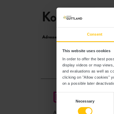
Kontakt
Consent
Adresse:
Simpleviu
2, Rue de l’école
This website uses cookies
L-8385 Koerich
In order to offer the best po
Auf Karte anzeigen
display videos or map views
and evaluations as well as co
clicking on "Allow cookies" y
on a possible later deactivati
Consent
Necessary
Selection
Anreise planen