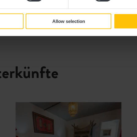
Allow selection
terkünfte
tails & Buchung
Details & B