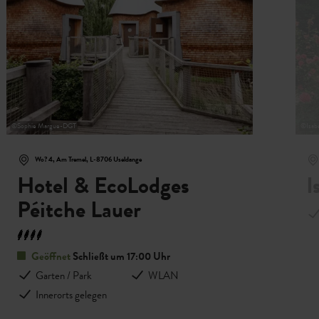
©
Sophie Margue-DGT
©
Isab
Wo? 4, Am Tremel, L-8706 Useldange
Hotel & EcoLodges
I
Péitche Lauer
Geöffnet
Schließt um 17:00 Uhr
Garten / Park
WLAN
Innerorts gelegen