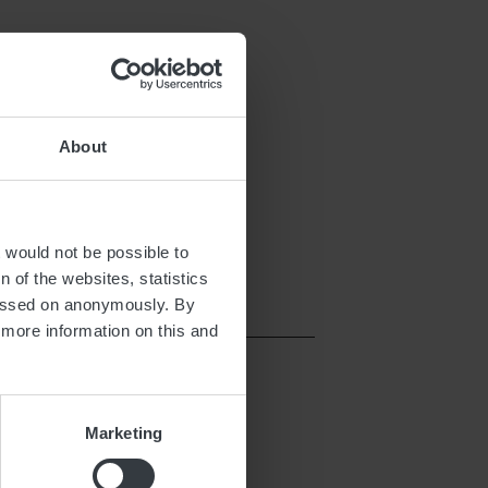
About
mpleviu.com/koerich
t would not be possible to
 of the websites, statistics
 passed on anonymously. By
d more information on this and
Marketing