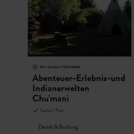
©
Christiane Betzen
Wo? 1, Am Eck, L-7435 Hollenfels
Abenteuer-Erlebnis-und
Indianerwelten
Chu'mani
Garten / Park
Details & Buchung