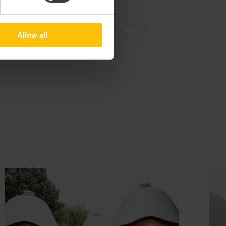
Allow all
uchung
Details & Buchung