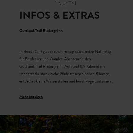
INFOS & EXTRAS
Guttland.Trail Riedergrënn
In Roodt (Ell) gibt es einen richtig spannenden Naturweg
für Entdecker und Wander-Abenteurer: den
Guttland.Trail Riedergrënn. Auf rund 8,9 Kilometern
wanderst du über weiche Pfade zwischen hohen Bäumen,
entdeckst kleine Wasserstellen und hörst Vögel zwitschern,
während der Wald um dich herum ganz still ist. Auf dem
Weg kannst du ganz genau hinschauen: Es gibt
verschiedene Arten von Gestein und Pflanzen zu
entdecken und vielleicht auch Tiere, die hier leben. Der
Weg ist gekennzeichnet mit weiß-grünen Zeichen, deshalb
kannst du dich gut orientieren und deine eigene kleine