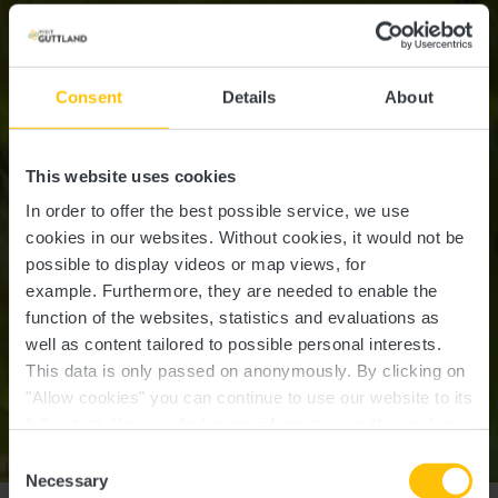
Consent
Details
About
This website uses cookies
In order to offer the best possible service, we use
cookies in our websites.
Without cookies, it would not be
possible to display videos or map views, for
example.
Furthermore, they are needed to enable the
function of the websites, statistics and evaluations as
well as content tailored to possible personal interests.
This data is only passed on anonymously. By clicking on
"Allow cookies" you can continue to use our website to its
full extent. You can find more information on this and on a
possible later deactivation in our
privacy policy
at any
Consent
©
LEADER Wëlle Westen
time.
Necessary
Selection