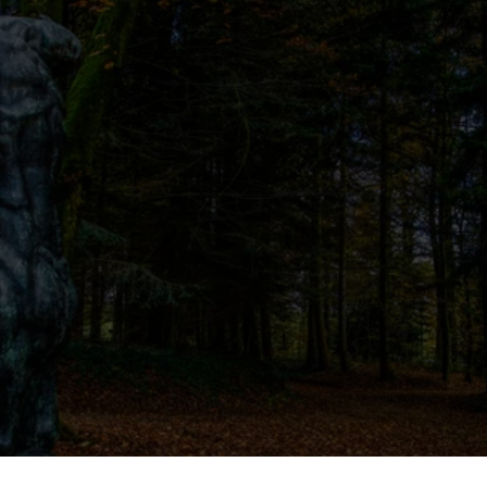
Naturexpedition machen.
Mit Ponys durch den Schlosspark Colpach
Ein besonderes Erlebnis ist die Pony-Tour durch den Park:
Bei diesem Angebot verbringt ihr etwa zwei Stunden
zusammen mit den Ponys. Ihr könnt die liebenswerten
Tiere streicheln, füttern und sogar selbst an der Leine
führen und danach gemütlich durch die schönen Wege des
Parks spazieren. Das macht großen Spaß und verbindet
Natur, Tiere und Bewegung.
Mehr erfahren