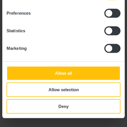
Die Gartenhüterin im
Preferences
Park von Schloss
Colpach
Statistics
Heute machen Mia und ich einen Ausflug nach Colpach,
Marketing
ein kleines Dorf in der Gemeinde Ell mit einem
wunderschönen Schloss und einem großen Park.
„Das Schloss kann man nicht besuchen“, sagt Papa, „aber
Allow all
der Park ist offen.“
Zwischen den Bäumen sehen wir das Schloss in der Ferne.
Allow selection
Die Sonne scheint durch die Blätter und der Wind raschelt
in den alten Ästen. Wir laufen einen kleinen Pfad am
Deny
Schloss entlang. Unterwegs sehen wir auch viele Statuen
und Stationen.
„Hier haben früher berühmte Künstler ihre Werke