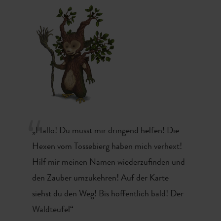
„Vielleicht ein dicker, silberner Fisch“, freut sich Mia
heimlich.
Ich greife blitzschnell ins Wasser: „Eine Flaschenpost!“
Mia zieht einen Brief aus der Flasche. Schnell springen wir
aus dem Bach und setzen uns ins Gras. Mama und Papa
stellen sich jetzt hinter meine Schwester. Sie sind auch
ganz neugierig. Mia öffnet den Brief und liest laut vor:
„Hallo! Du musst mir dringend helfen! Die
Hexen vom Tossebierg haben mich verhext!
Hilf mir meinen Namen wiederzufinden und
den Zauber umzukehren! Auf der Karte
siehst du den Weg! Bis hoffentlich bald! Der
Waldteufel“