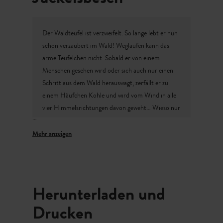
Der Waldteufel ist verzweifelt. So lange lebt er nun
schon verzaubert im Wald! Weglaufen kann das
arme Teufelchen nicht. Sobald er von einem
Menschen gesehen wird oder sich auch nur einen
Schritt aus dem Wald herauswagt, zerfällt er zu
einem Häufchen Kohle und wird vom Wind in alle
vier Himmelsrichtungen davon geweht… Wieso nur
wurde das Waldteufelchen so bestraft?
Finde es heraus und hilf Mia und Emil dabei den
richtigen Namen des Waldteufels zu finden
Dazu brauchst du die
App Actionbound
. Die App
Herunterladen und
kannst du gratis herunterladen.
So gelangst du
direkt zum Rätsel um das Waldteufelchen.
Drucken