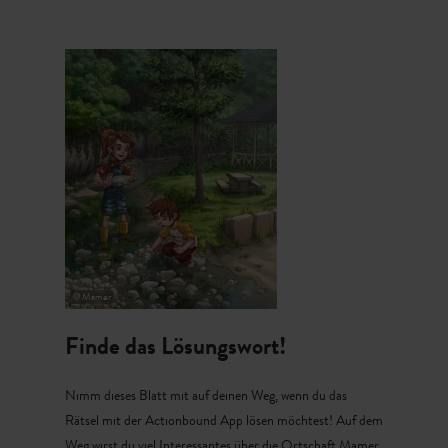
Download - Finde das
Mamer
Finde das Lösungswort!
Nimm dieses Blatt mit auf deinen Weg, wenn du das
Rätsel mit der
Actionbound App
lösen möchtest! Auf dem
Weg wirst du viel Interessantes über die Ortschaft Mamer