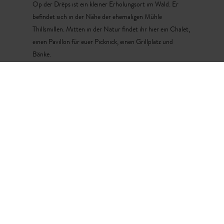
Op der Drëps ist ein kleiner Erholungsort im Wald. Er
befindet sich in der Nähe der ehemaligen Mühle
Thillsmillen. Mitten in der Natur findet ihr hier ein Chalet,
einen Pavillon für euer Picknick, einen Grillplatz und
Bänke.
Park
Am Brill
Im Park Am Brill gibt es einen Spielplatz, Sportfelder, eine
Skatebahn, ein Imbiss und viel Natur zu entdecken! Er
befindet sich hinter der Gemeindeverwaltung in Mamer.
Guttland
©
Commune de Mamer
Römische Thermen und Vicus
Wie ein Römer kannst du dich fühlen, wenn du in Mamer
die Ruinen der ehemaligen römischen Thermenanlage
besuchst. Mit der
App ARGO – Augmented Archaeology
kannst du dir ansehen wie die Römer hier vor 1.500
Jahren gelebt haben.