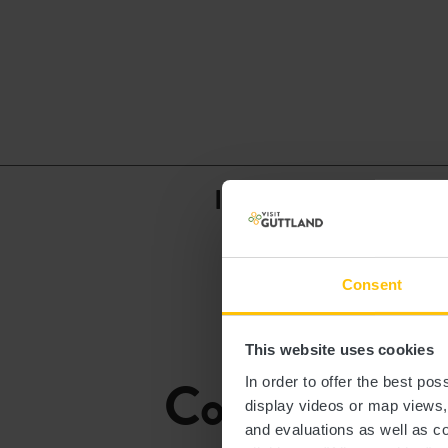
Infos Auberges de je
Consent
This website uses cookies
Contact
In order to offer the best po
display videos or map views
and evaluations as well as co