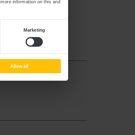
d more information on this and
92
aurant21@gmail.com
Marketing
rpe-diem.lu/
Allow all