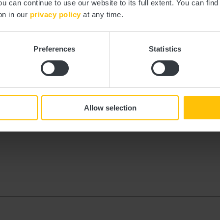
ou can continue to use our website to its full extent. You can fin
on in our
privacy policy
at any time.
Tél. :
+352 26 88 12 
E-mail:
carpediemrest
Preferences
Statistics
Site Web:
https://www.ca
Allow selection