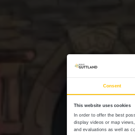
Consent
This website uses cookies
In order to offer the best po
display videos or map views
and evaluations as well as co