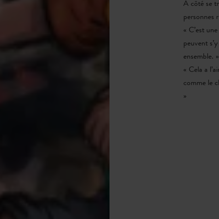
À côté se t
personnes r
« C’est une
peuvent s’y 
ensemble. 
« Cela a l’a
comme le ch
»