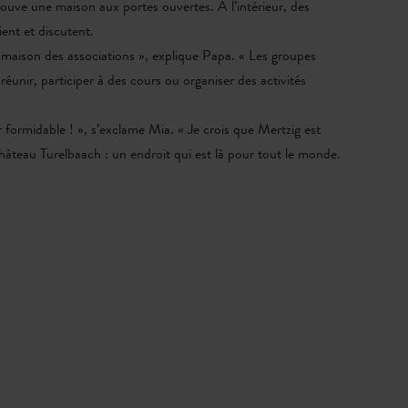
rouve une maison aux portes ouvertes. À l’intérieur, des
ient et discutent.
 maison des associations », explique Papa. « Les groupes
réunir, participer à des cours ou organiser des activités
»
ir formidable ! », s’exclame Mia. « Je crois que Mertzig est
âteau Turelbaach : un endroit qui est là pour tout le monde.