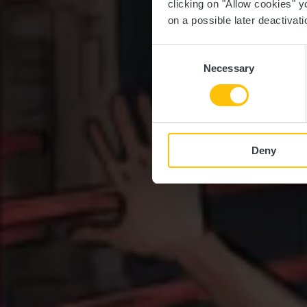
clicking on "Allow cookies" y
on a possible later deactivati
Consent
Necessary
Selection
Deny