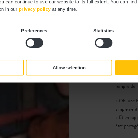
ou can continue to use our website to its full extent. You can fin
Maman s’app
on in our
privacy policy
at any time.
le monde”. I
ou âgé. »
Je regarde 
Preferences
Statistics
? »
« Exactemen
commun. Cel
Allow selection
que la vie s
Nous conti
remplie de l
« Oh, une bo
simplement p
« Et en rap
être partagé