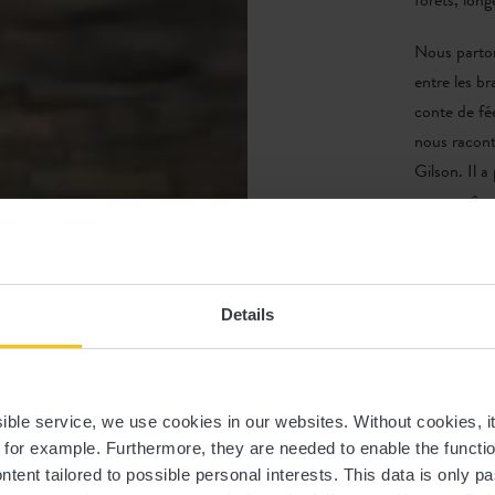
forêts, lon
Nous parton
entre les b
conte de fée
nous racon
Gilson. Il a
verre, même
réaliser qu
la commune 
soleil les f
Details
l’entrée, ad
pique-nique
le chemin d
panneau sur 
ssible service, we use cookies in our websites.
Without cookies, i
, for example.
Furthermore, they are needed to enable the function
« Qu’est-ce
ntent tailored to possible personal interests. This data is only