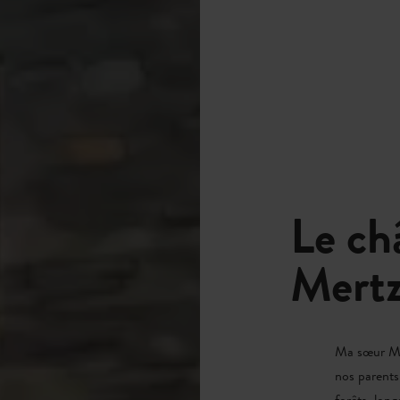
Le ch
Mertz
Ma sœur Mia
nos parents