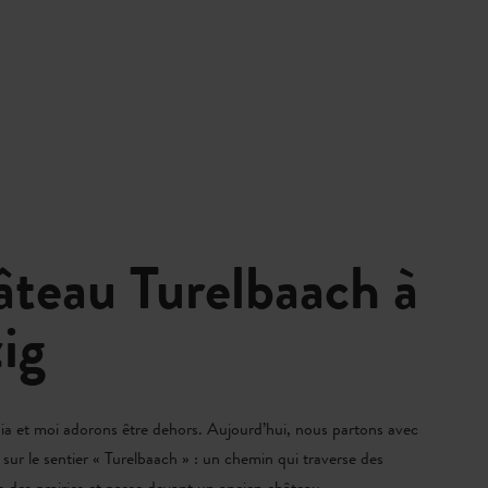
âteau Turelbaach à
ig
 et moi adorons être dehors. Aujourd’hui, nous partons avec
 sur le sentier « Turelbaach » : un chemin qui traverse des