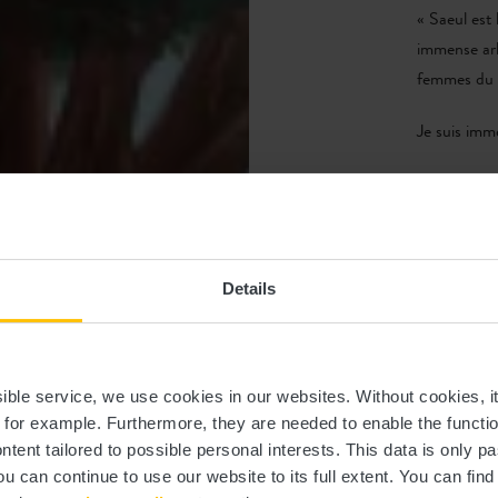
« Saeul est
immense arbr
femmes du vi
Je suis imm
Lorsque nous
que ses bran
que nous ne
écorce est r
Details
raconter.
« On dirait
les yeux.
ssible service, we use cookies in our websites.
Without cookies, i
, for example.
Furthermore, they are needed to enable the function
Près de l’ar
ntent tailored to possible personal interests. This data is only
ancien lavo
ou can continue to use our website to its full extent. You can fin
trouble et b