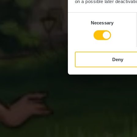
on a possible later deactivati
Consent
Necessary
Selection
Deny