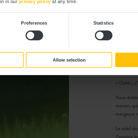
on in our
privacy policy
at any time.
fenêtres et 
Je m’agenou
Preferences
Statistics
me vient.
« Emil, tu 
Emil s’appr
Allow selection
Je prends u
« Ouhh… c’e
Nous éclato
maman, qui 
mangeons no
Le soleil ré
J’imagine le