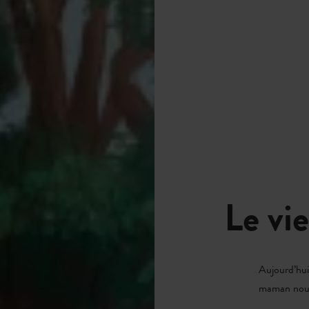
Le vie
Aujourd’hui
maman nous