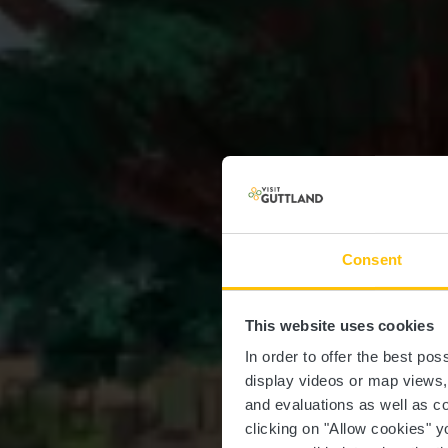
Consent
This website uses cookies
In order to offer the best po
display videos or map views
and evaluations as well as co
clicking on "Allow cookies" y