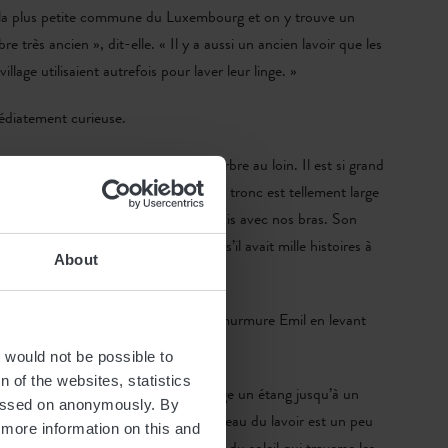
 la plus petite commune du Luxembourg et on y trouve un
e très ancien », dit-elle. « Il y a aussi un ancien lavoir que les
llage utilisaient autrefois pour laver leur linge. »
édiatement curieuse.
 arrivons à Saeul, j’aperçois déjà l’arbre au loin. Il est si grand
ches s’élèvent haut dans le ciel. Son tronc est tellement large
 pourrions pas l’entourer tous les trois avec nos bras. Son
ugueuse et pleine de motifs, comme s’il avait mille histoires à
About
 un arbre sorti d’un conte de fées », murmure Emil en levant
t would not be possible to
 of the websites, statistics
bre se trouve un petit sentier qui longe un étang jusqu’à un
 passed on anonymously. By
ir. Nous nous y rendons ensemble. L’eau du lavoir est un peu
d more information on this and
rille mystérieusement dans la lumière du soleil qui traverse les