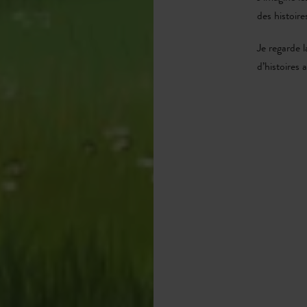
des histoire
Je regarde l
d’histoires 