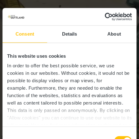
Consent
Details
About
This website uses cookies
In order to offer the best possible service, we use
cookies in our websites.
Without cookies, it would not be
possible to display videos or map views, for
example.
Furthermore, they are needed to enable the
function of the websites, statistics and evaluations as
well as content tailored to possible personal interests.
This data is only passed on anonymously. By clicking on
"Allow cookies" you can continue to use our website to its
full extent. You can find more information on this and on a
possible later deactivation in our
privacy policy
at any
Consent
Walferdange