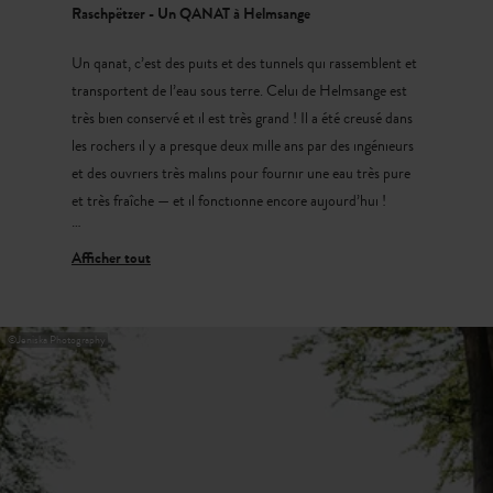
Raschpëtzer - Un QANAT à Helmsange
Un qanat, c’est des puits et des tunnels qui rassemblent et
transportent de l’eau sous terre. Celui de Helmsange est
très bien conservé et il est très grand ! Il a été creusé dans
les rochers il y a presque deux mille ans par des ingénieurs
et des ouvriers très malins pour fournir une eau très pure
et très fraîche — et il fonctionne encore aujourd’hui !
Le circuit Guttland.Trail Raschpëtzer
La balade commence et se termine devant la gare de
Walferdange. Elle te fait passer par la réserve naturelle du «
©
Jeniska Photography
Sonnebierg », le long de la voie ferrée désaffectée des
anciennes mines de gypse. Le moment fort de la
promenade ? Le merveilleux Raschpëtzer-Qanat bien sûr !
Le circuit complet fait 5,9 km et dure environ 1h50. Pour
les plus pressés, il existe des raccourcis qui réduisent le
circuit à 4,4 km.