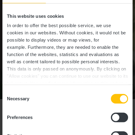
This website uses cookies
In order to offer the best possible service, we use
cookies in our websites.
Without cookies, it would not be
possible to display videos or map views, for
example.
Furthermore, they are needed to enable the
function of the websites, statistics and evaluations as
well as content tailored to possible personal interests.
This data is only passed on anonymously. By clicking on
"Allow cookies" you can continue to use our website to its
full extent. You can find more information on this and on a
possible later deactivation in our
privacy policy
at any
Consent
Koerich
time.
Necessary
Selection
Le COFFRE
Preferences
mystérieux de Koerich