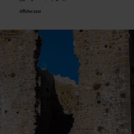
Villa gallo-romaine de Goeblange
er
Visite la villa rustica
Miecher
de Goeblange. Au I
siècle
après Jésus-Christ, un noble romain a fait bâtir ici une
maison de maître luxueuse, un petit temple, une boucherie
Guttland
©
Jeannot Weber
e
et une brasserie. Vers la fin du IV
siècle, le domaine a été
laissé à l’abandon et il est tombé en ruines au fil du temps.