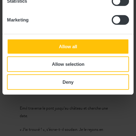
Statistics
Vers l'activité
Marketing
Mon frère Emil et moi sommes assis sur un banc face au
château de Koerich. Le chemin devant nous mène au
château. Avant, il était entouré d’un fossé, mais
aujourd’hui, de hautes herbes poussent partout. Je tire de
Allow all
mon sac à dos la feuille que mamie Tilly nous a donné ce
matin.
Allow selection
« Si jamais il vous prend l’envie de résoudre des énigmes à
Koerich », a-t-elle lancé.
Deny
Je lis la première tâche à haute voix : « Quel chiffre est
inscrit sur l’arc tout en haut ? »
Emil traverse le pont jusqu’au château et cherche une
date.
« J’ai trouvé ! », s’écrie-t-il soudain. Je le rejoins en