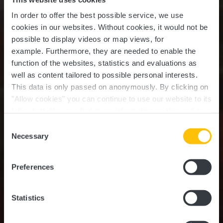
In order to offer the best possible service, we use
cookies in our websites.
Without cookies, it would not be
possible to display videos or map views, for
example.
Furthermore, they are needed to enable the
function of the websites, statistics and evaluations as
well as content tailored to possible personal interests.
This data is only passed on anonymously. By clicking on
Kaempff-Kohler
"Allow cookies" you can continue to use our website to its
full extent. You can find more information on this and on a
Niederanven
possible later deactivation in our
privacy policy
at any
Consent
time.
Necessary
Selection
Wo? 40, Rue Gabriel Lippmann, L-6947 Niederanven
Preferences
Statistics