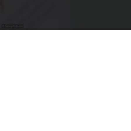
©
Kaempff-Kohler
Kaempff-Kohler Niederanven
Seit seiner Gründung im Jahr 1922 basiert das Haus
Kaempff-Kohler seine Philosophie auf den Grundsätzen
der Exzellenz und des Genusses bei privaten
Veranstaltungen wie Hochzeiten, Kommunionen, Partys
mit Freunden oder für Geschäftsseminare,
Geschäftsessen, Feiern zum Jahresabschluss. Kaempff-
Kohler versteht es, seine 90 Jahre Erfahrung um- bzw.
einzusetzen. Dies natürlich zusammen mit seinem Team