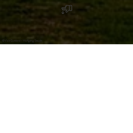
©
Visit Guttland - Wolfgang Staudt
Schloss Ansembourg
Das Schloss Ansembourg wurde in der ersten Hälfte des
17. Jahrhunderts von Thomas Bidart errichtet, einem
Pionier der Eisenindustrie. Im 18. Jahrhundert erlebte das
Schloss einen signifikanten Wandel, als die Erben von
Bidart zuerst 1728 in den Rang von Baronen und später in
den Rang von Grafen erhoben wurden. Im Jahr 1750
wurden die Gärten angelegt. Zu ihnen gehören Statuen,