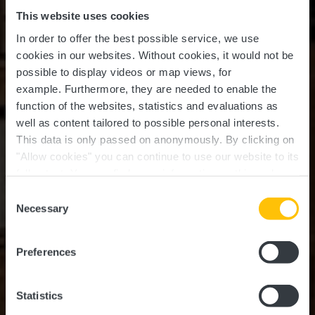
This website uses cookies
In order to offer the best possible service, we use
cookies in our websites.
Without cookies, it would not be
possible to display videos or map views, for
example.
Furthermore, they are needed to enable the
function of the websites, statistics and evaluations as
well as content tailored to possible personal interests.
This data is only passed on anonymously. By clicking on
"Allow cookies" you can continue to use our website to its
full extent. You can find more information on this and on a
Schloss Ansembourg
possible later deactivation in our
privacy policy
at any
Consent
time.
Necessary
Selection
Wo? 10, Rue de la Vallée, L-7411 Ansembourg
Preferences
Statistics