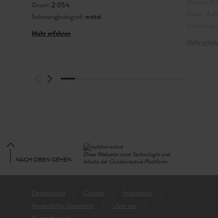
Distanz
: 8,
Dauer
: 2:05 h
Dauer
: 2:2
Schwierigkeitsgrad
: mittel
Schwierigke
Mehr erfahren
Mehr erfah
Diese Webseite nutzt Technologie und
NACH OBEN GEHEN
Inhalte der Outdooractive Plattform.
Datenschutz
Cookies
Impressum
Accessibility Statement
Über uns