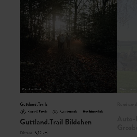
©
Visit Guttland
©
Jean-Pierre T
Guttland.Trails
Rundwand
Kinder & Familie
Aussichtsreich
Hundefreundlich
Auto-
Guttland.Trail Bildchen
Grosb
Distanz
: 6,12 km