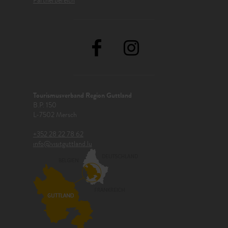
Partnerbereich
Tourismusverband Region Guttland
B.P. 150
L-7502 Mersch
+352 28 22 78 62
info@visitguttland.lu