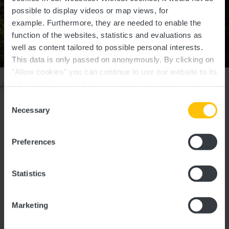
possible to display videos or map views, for
example.
Furthermore, they are needed to enable the
function of the websites, statistics and evaluations as
well as content tailored to possible personal interests.
This data is only passed on anonymously. By clicking on
©
Guy Krier , Visit Luxembourg
"Allow cookies" you can continue to use our website to its
Bitte stellen Sie sicher, dass Ihre Cookies aktiviert sind, falls Sie
full extent. You can find more information on this and on a
diesen Inhalt nicht sehen können.
possible later deactivation in our
privacy policy
at any
Consent
Cookie-Einstellungen ändern
time.
Necessary
Selection
Preferences
Am Wegesrand
Statistics
AUTO-PÉDESTRE WANDERWEG
BECKERICH
Marketing