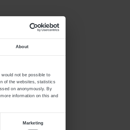
About
t would not be possible to
 of the websites, statistics
 passed on anonymously. By
d more information on this and
 62
and.lu
itguttland.lu
Marketing