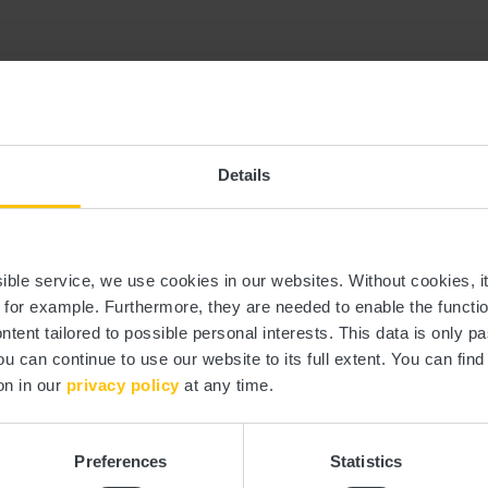
Details
ssible service, we use cookies in our websites.
Without cookies, i
, for example.
Furthermore, they are needed to enable the function
ntent tailored to possible personal interests. This data is only
ou can continue to use our website to its full extent. You can fin
n Guttland
Tel.:
+352 28 22 78
on in our
privacy policy
at any time.
E-Mail:
info@visitguttl
Webseite:
https://www.vis
Preferences
Statistics