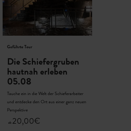
Geführte Tour
Gefüh
Die Schiefergruben
US
hautnah erleben
Ki
05.08
To
Tauche ein in die Welt der Schieferarbeiter
Diese
und entdecke den Ort aus einer ganz neuen
für Fa
Perspektive
Auf sp
Art…
20,00€
ab
1
ab