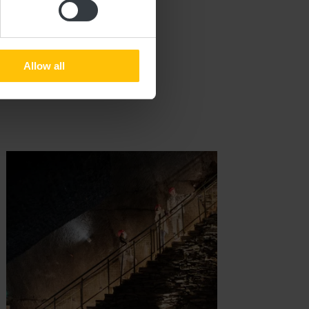
n
Allow all
 & Buchung
Details & Buchung