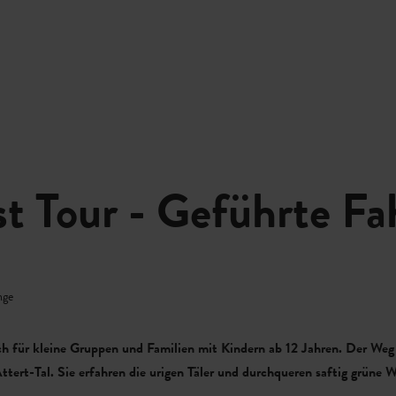
Zum
Zur
Zur
Zum
KARTE
DE
Hauptinhalt
Suche
Navigation
Footer
springen
springen
springen
springen
t Tour - Geführte Fa
nge
ich für kleine Gruppen und Familien mit Kindern ab 12 Jahren. Der Weg 
tert-Tal. Sie erfahren die urigen Täler und durchqueren saftig grüne W