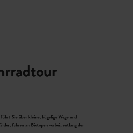
hrradtour
führt Sie über kleine, hügelige Wege und
älder, fahren an Biotopen vorbei, entlang der