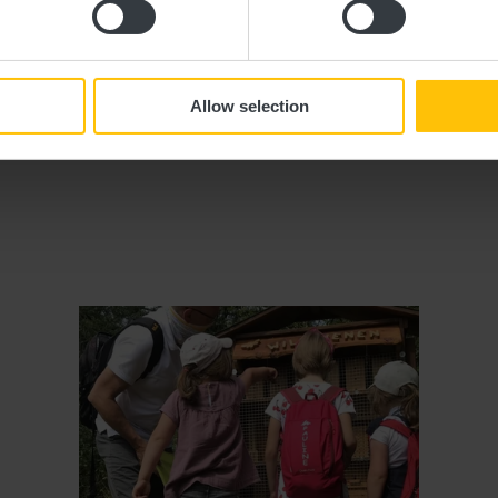
liche geführte Toure
Allow selection
Details & Buchung
Details