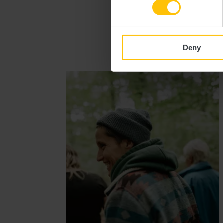
Ähn
Deny