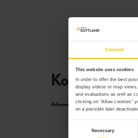
Consent
This website uses cookies
Kontakt
In order to offer the best po
display videos or map views
and evaluations as well as co
clicking on "Allow cookies" y
Adresse:
Tourismusverband Regio
on a possible later deactivati
150, B.P.
L-7502 Mersch
Consent
Necessary
Selection
Auf Karte anzeigen