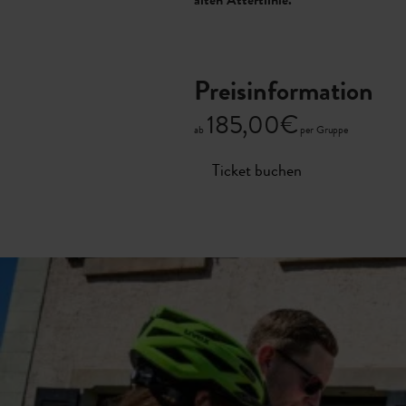
alten Attertlinie.
Preisinformation
185,00€
ab
per Gruppe
Ticket buchen