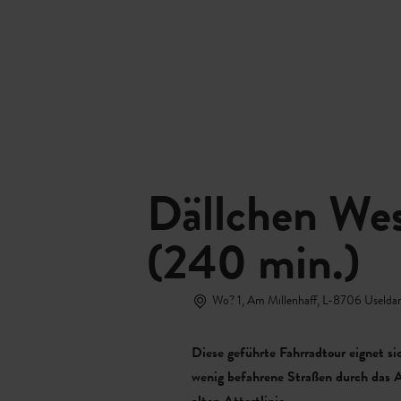
Buchen
MENÜ
SUCHEN
Dällchen Wes
(240 min.)
Wo? 1, Am Millenhaff, L-8706 Uselda
Diese geführte Fahrradtour eignet s
wenig befahrene Straßen durch das At