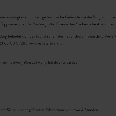
henswürdigkeiten und einige historische Gebäude wie die Burg von Usel
ppweiler oder die Rochusgrotte. Es erwarten Sie herrliche Aussichten 
Burg befindet sich das touristische Informationsbüro "TouristInfo Wëlle 
23 63 00 51 28 / www.visitatertwark.lu
 auf Feldweg, 9km auf wenig befahrener Straße
eitet Sie bei dieser geführten Fahrradtour von etwa 4 Stunden.