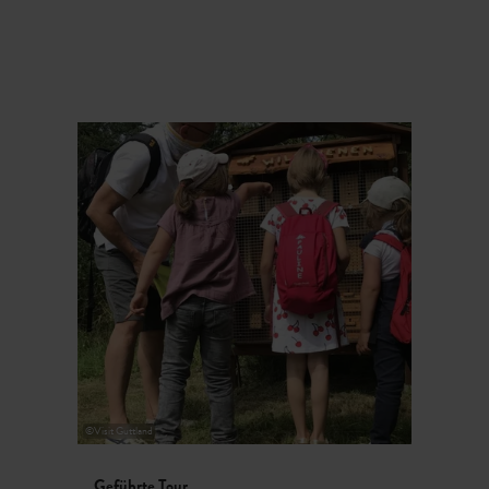
©
Visit Guttland
Geführte Tour