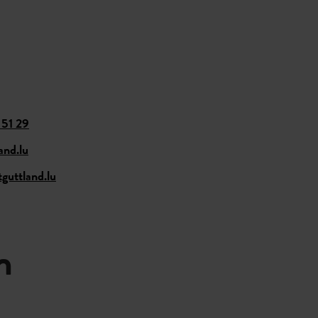
 51 29
and.lu
tguttland.lu
n
 & Buchung
Details & Buchung