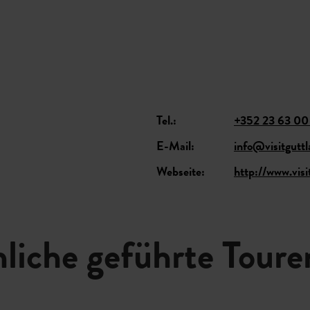
Tel.:
+352 23 63 00
E-Mail:
info@visitguttl
Webseite:
http://www.visi
liche geführte Toure
Details & Buchung
Details