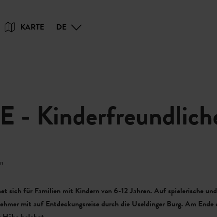
Zum
Zur
Zur
Zum
KARTE
DE
Hauptinhalt
Suche
Navigation
Footer
springen
springen
springen
springen
 Kinderfreundliche
en
et sich für Familien mit Kindern von 6-12 Jahren. Auf spielerische un
lnehmer mit auf Entdeckungsreise durch die Useldinger Burg. Am Ende 