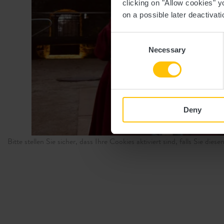
clicking on "Allow cookies" y
on a possible later deactivati
Consent
Necessary
Selection
Deny
Bitte stellen Sie sicher, dass Ihre Cookies aktiviert sind, falls Sie die