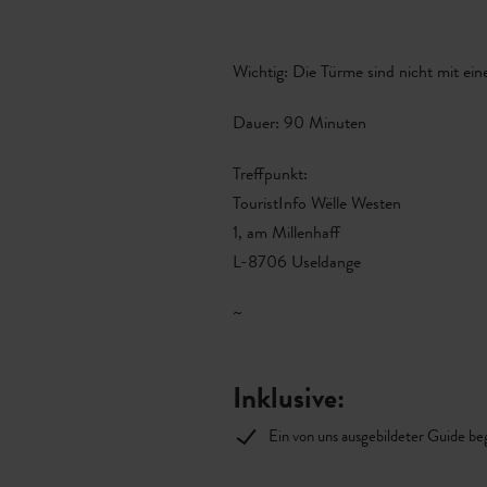
Wichtig: Die Türme sind nicht mit ei
Dauer: 90 Minuten
Treffpunkt:
TouristInfo Wëlle Westen
1, am Millenhaff
L-8706 Useldange
~
Inklusive:
Ein von uns ausgebildeter Guide be