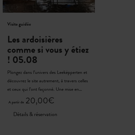
Visite guidée
Visite
Les ardoisières
US
comme si vous y étiez
po
! 05.08
mi
Plongez dans l’univers des Leekëpperten et
Cette 
découvrez le site autrement, à travers celles
avec 
et ceux qui l’ont façonné. Une mise en…
ludiqu
20,00€
A partir de
A part
Détails & réservation
Dé