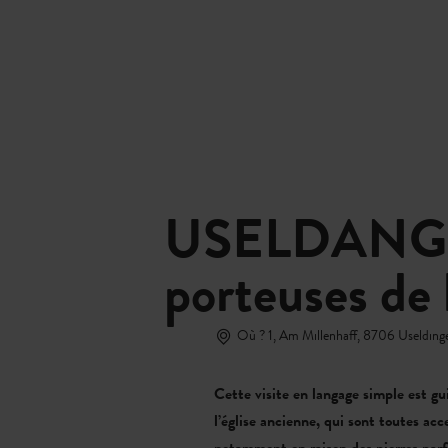
Réserver
MENU
RECHERCHE
USELDANGE - 
porteuses de 
Où ? 1, Am Millenhaff, 8706 Uselding
Cette visite en langage simple est gui
l’église ancienne, qui sont toutes acc