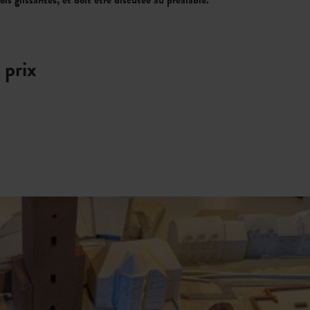
is glissantes, et doit être discutée au préalable.
 prix