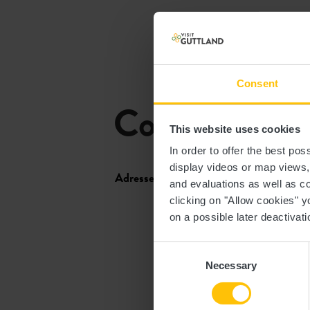
Consent
Contact
This website uses cookies
In order to offer the best po
display videos or map views
Adresse:
Useldange Castle
and evaluations as well as co
2, rue de l'Église
clicking on "Allow cookies" y
L-8706 Useldange
on a possible later deactivati
Afficher sur la carte
Consent
Necessary
Selection