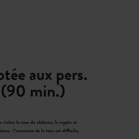
ée aux pers.
 (90 min.)
 visiter la cour du château, la crypte et
eau : l’ascension de la tour est difficile,