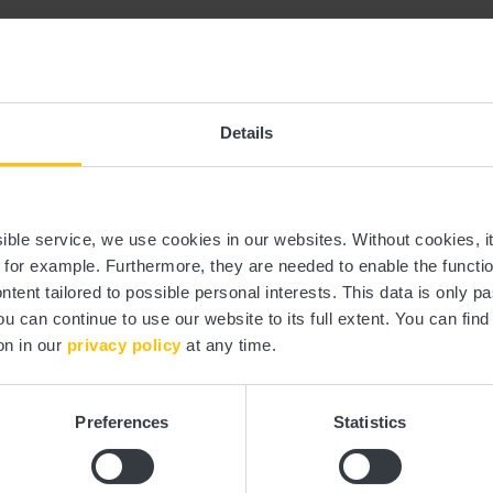
Details
ssible service, we use cookies in our websites.
Without cookies, i
, for example.
Furthermore, they are needed to enable the function
Tél. :
+352 23 63 00
ntent tailored to possible personal interests. This data is only
E-mail:
info@visitguttl
ou can continue to use our website to its full extent. You can fin
on in our
privacy policy
at any time.
Site Web:
http://www.visi
Preferences
Statistics