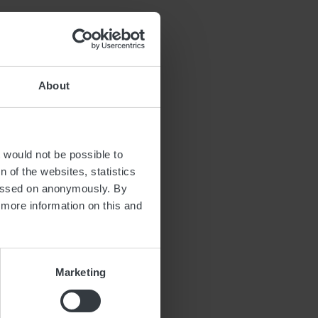
About
t would not be possible to
 of the websites, statistics
 51 29
 passed on anonymously. By
and.lu
d more information on this and
tguttland.lu
Marketing