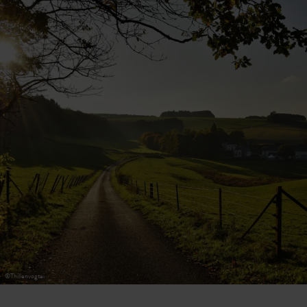
31
1
2
3
4
5
6
Prendre
©
Thillenvogtei