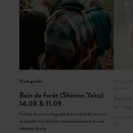
©
Visit Guttla
Visite guidée
Visite gui
À pied
Bain de forêt (Shinrin Yoku)
Sentie
14.08 & 11.09
or not
Profitez d'une activité guidée de bain de forêt, au cours
Visite guidé
de laquelle vous absorbez intentionnellement et vous
Bee"
détendez dans la…