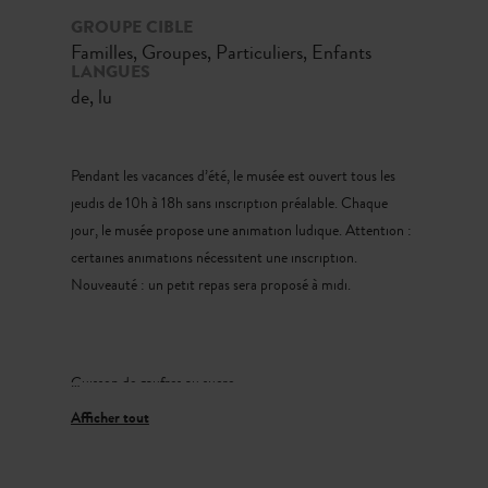
GROUPE CIBLE
Familles, Groupes, Particuliers, Enfants
LANGUES
de, lu
Pendant les vacances d’été, le musée est ouvert tous les
jeudis de 10h à 18h sans inscription préalable. Chaque
jour, le musée propose une animation ludique. Attention :
certaines animations nécessitent une inscription.
Nouveauté : un petit repas sera proposé à midi.
Cuisson de gaufres au sucre
16.07.2026 – 14:00
Fabrication de tabourets en bois
23.07.2026 – 14:00