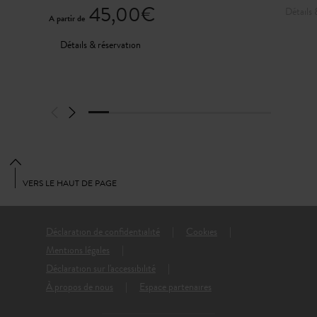
45,00€
Détails 
A partir de
Détails & réservation
VERS LE HAUT DE PAGE
Déclaration de confidentialité
Cookies
Mentions légales
Déclaration sur l'accessibilité
À propos de nous
Espace partenaires