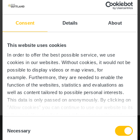
Consent
Details
About
J'accepte que mes données soient utilisées
exclusivement pour le traitement de ma demande. Le
This website uses cookies
traitement des données s'effectue conformément aux
dispositions du
Règlement Général sur la Protection
In order to offer the best possible service, we use
des Données (RGPD)
. *
cookies in our websites.
Without cookies, it would not be
possible to display videos or map views, for
example.
Furthermore, they are needed to enable the
Envoyer une demande de réservation
function of the websites, statistics and evaluations as
well as content tailored to possible personal interests.
This data is only passed on anonymously. By clicking on
"Allow cookies" you can continue to use our website to its
full extent. You can find more information on this and on a
possible later deactivation in our
privacy policy
at any
Consent
time.
Necessary
Selection