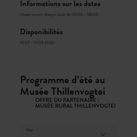
Informations sur les dates
Cuisson du pain*
Musée ouvert chaque Jeudi de 10h00 - 18h00
30.07.2026 – 10:00
13.08.2026 – 10:00
Disponibilités
Atelier beurre aux herbes
16.07 - 10.09.2026
06.08.2026 – 14:00
Atelier corde à sauter
20.08.2026 – 14:00
Programme d’été au
Atelier Gromperekichelcher*
Musée Thillenvogtei
27.08.2026 – 10:00
OFFRE DU PARTENAIRE :
10.09.2026 – 10:00
MUSÉE RURAL THILLENVOGTEI
Cuisson de gaufres fines (Eisekuchen)
03.09.2026 – 14:00
Titre
* Inscription nécessaire via Mail