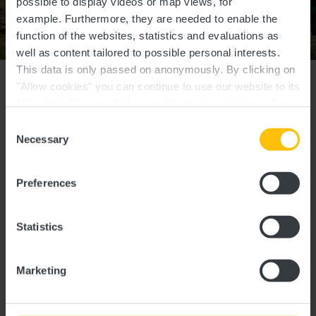
possible to display videos or map views, for
example.
Furthermore, they are needed to enable the
Toutes les photos
function of the websites, statistics and evaluations as
well as content tailored to possible personal interests.
Veillez à activer les cookies au cas où vous ne verriez pas ce contenu.
This data is only passed on anonymously. By clicking on
"Allow cookies" you can continue to use our website to its
Modifier les paramètres des cookies
full extent. You can find more information on this and on a
possible later deactivation in our
privacy policy
at any
Consent
time.
Necessary
Selection
Preferences
Contact
Statistics
Adresse:
Tourismusverband Region Guttland
150, B.P.
Marketing
L-7502 Mersch
Afficher sur la carte