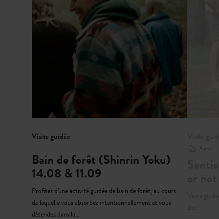
©
Visit Guttla
Visite guidée
Visite gui
À pied
Bain de forêt (Shinrin Yoku)
Sentie
14.08 & 11.09
or not
Profitez d'une activité guidée de bain de forêt, au cours
Visite guidé
de laquelle vous absorbez intentionnellement et vous
Bee"
détendez dans la…