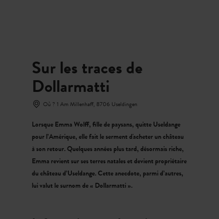
MENU
Go
Go
Go
Go
to
to
to
to
content
search
navi
footer
Sur les traces de
Dollarmatti
Où ? 1 Am Millenhaff, 8706 Useldingen
Lorsque Emma Wolff, fille de paysans, quitte Useldange
pour l’Amérique, elle fait le serment d'acheter un château
à son retour. Quelques années plus tard, désormais riche,
Emma revient sur ses terres natales et devient propriétaire
du château d’Useldange. Cette anecdote, parmi d’autres,
lui valut le surnom de « Dollarmatti ».