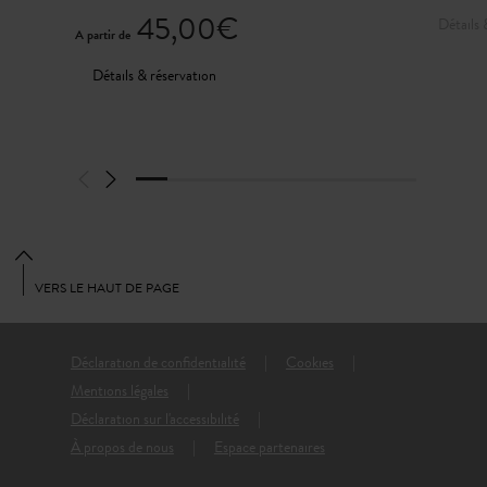
45,00€
Détails 
A partir de
Détails & réservation
VERS LE HAUT DE PAGE
Déclaration de confidentialité
Cookies
Mentions légales
Déclaration sur l'accessibilité
À propos de nous
Espace partenaires