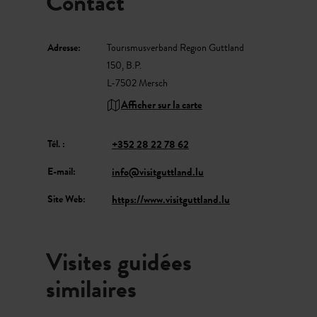
Contact
Adresse:
Tourismusverband Region Guttland
150, B.P.
L-7502 Mersch
Afficher sur la carte
Tél. :
+352 28 22 78 62
E-mail:
info@visitguttland.lu
Site Web:
https://www.visitguttland.lu
Visites guidées
similaires