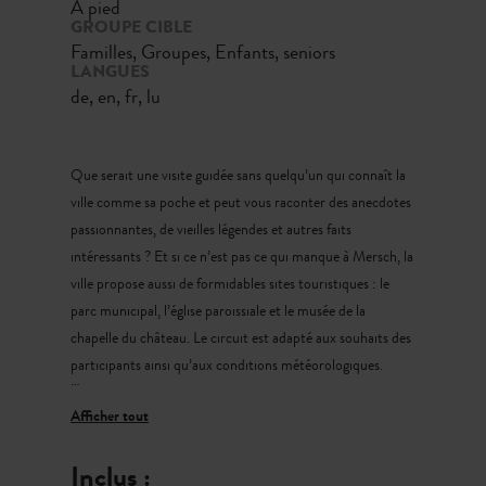
À pied
GROUPE CIBLE
Familles, Groupes, Enfants, seniors
LANGUES
de, en, fr, lu
Que serait une visite guidée sans quelqu’un qui connaît la
ville comme sa poche et peut vous raconter des anecdotes
passionnantes, de vieilles légendes et autres faits
intéressants ? Et si ce n’est pas ce qui manque à Mersch, la
ville propose aussi de formidables sites touristiques : le
parc municipal, l’église paroissiale et le musée de la
chapelle du château. Le circuit est adapté aux souhaits des
participants ainsi qu’aux conditions météorologiques.
durée: 120 minutes
nombre de participants: min. 1 - max. 10 (mesures
Inclus :
actuelles suite au COVID-19)