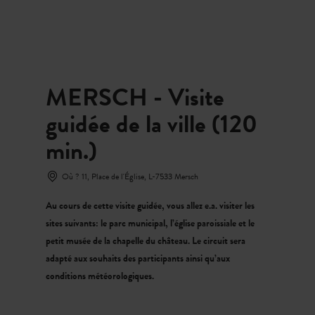
MENU
Go
Go
Go
Go
to
to
to
to
content
search
navi
footer
MERSCH - Visite
guidée de la ville (120
min.)
Où ? 11, Place de l'Église, L-7533 Mersch
Au cours de cette visite guidée, vous allez e.a. visiter les
sites suivants: le parc municipal, l’église paroissiale et le
petit musée de la chapelle du château. Le circuit sera
adapté aux souhaits des participants ainsi qu’aux
conditions météorologiques.