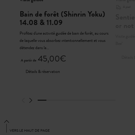
À pied
Bain de forêt (Shinrin Yoku)
Sentie
14.08 & 11.09
or not
Profitez d'une activité guidée de bain de forêt, au cours
Visite guidé
de laquelle vous absorbez intentionnellement et vous
Bee"
détendez dans la…
45,00€
Détails 
A partir de
Détails & réservation
VERS LE HAUT DE PAGE