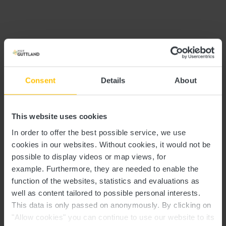
Attractions aux
alentours
MERSCH - VISITE GUIDÉE DE
Consent
Details
About
LA VILLE (120 MIN.)
This website uses cookies
In order to offer the best possible service, we use
cookies in our websites.
Without cookies, it would not be
possible to display videos or map views, for
example.
Furthermore, they are needed to enable the
function of the websites, statistics and evaluations as
well as content tailored to possible personal interests.
This data is only passed on anonymously. By clicking on
"Allow cookies" you can continue to use our website to its