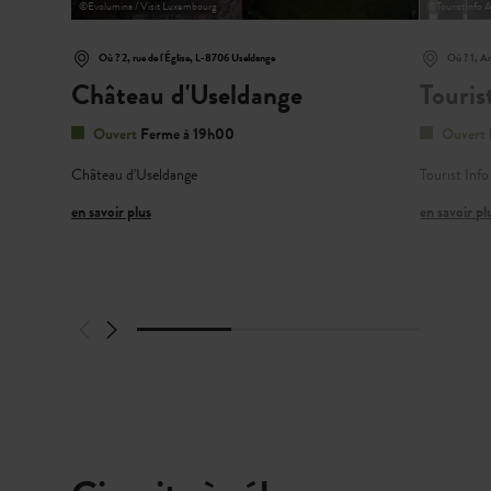
©
Evolumina / Visit Luxembourg
©
TouristInfo 
Où ? 2, rue de l'Église, L-8706 Useldange
Où ? 1, A
Château d'Useldange
Touris
Ouvert
Ferme à 19h00
Ouvert
Château d'Useldange
Tourist Inf
en savoir plus
en savoir pl