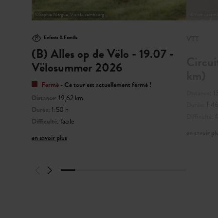
©
Sophie Margue, Visit Luxembourg
©
Visit Luxem
Enfants & Famille
VTT
(B) Alles op de Vëlo - 19.07 -
Circui
Vëlosummer 2026
km)
Fermé
- Ce tour est actuellement fermé !
Distance
: 
Distance
: 19,62 km
Durée
: 1:4
Durée
: 1:50 h
Difficulté
: 
Difficulté
: facile
en savoir pl
en savoir plus