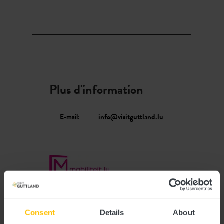
Plus d'information
E-mail:
info@visitguttland.lu
Planifier l’itinéraire
Consent
Details
About