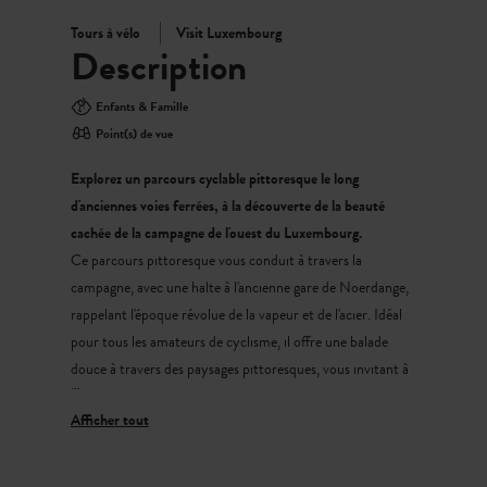
Tours à vélo
Visit Luxembourg
Description
Enfants & Famille
Point(s) de vue
Explorez un parcours cyclable pittoresque le long
d'anciennes voies ferrées, à la découverte de la beauté
cachée de la campagne de l'ouest du Luxembourg.
Ce parcours pittoresque vous conduit à travers la
campagne, avec une halte à l'ancienne gare de Noerdange,
rappelant l'époque révolue de la vapeur et de l'acier. Idéal
pour tous les amateurs de cyclisme, il offre une balade
douce à travers des paysages pittoresques, vous invitant à
explorer les vestiges du patrimoine ferroviaire
luxembourgeois tout en profitant de la beauté tranquille
de ses environs naturels. Découvrez un chemin moins
fréquenté, où l'héritage du train est toujours présent, vous