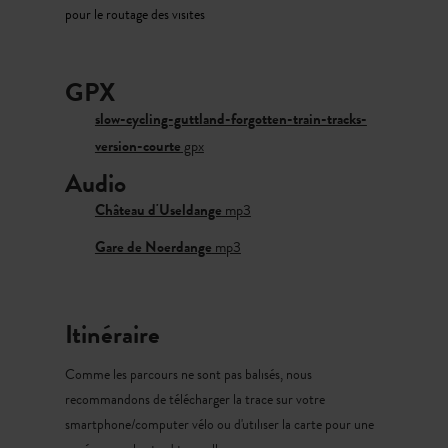
pour le routage des visites
guidant à travers une exploration paisible du passé et du
présent.
GPX
Cette variante est une version plus courte du parcours
original.
slow-cycling-guttland-forgotten-train-tracks-
version-courte
gpx
Audio
Château d'Useldange
mp3
Gare de Noerdange
mp3
Itinéraire
Comme les parcours ne sont pas balisés, nous
recommandons de télécharger la trace sur votre
smartphone/computer vélo ou d'utiliser la carte pour une