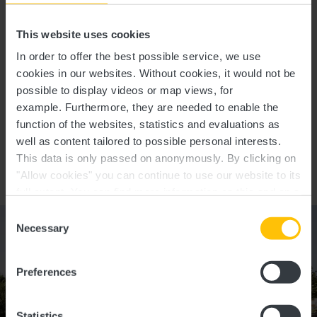
Commentaires sur la
This website uses cookies
tournée
In order to offer the best possible service, we use
cookies in our websites.
Without cookies, it would not be
Signaler un problème
possible to display videos or map views, for
example.
Furthermore, they are needed to enable the
function of the websites, statistics and evaluations as
well as content tailored to possible personal interests.
This data is only passed on anonymously. By clicking on
"Allow cookies" you can continue to use our website to its
full extent. You can find more information on this and on a
possible later deactivation in our
privacy policy
at any
Consent
time.
Necessary
Selection
Preferences
Statistics