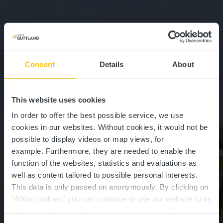
Consent
Details
About
This website uses cookies
In order to offer the best possible service, we use
cookies in our websites.
Without cookies, it would not be
possible to display videos or map views, for
example.
Furthermore, they are needed to enable the
function of the websites, statistics and evaluations as
well as content tailored to possible personal interests.
This data is only passed on anonymously. By clicking on
"Allow cookies" you can continue to use our website to its
full extent. You can find more information on this and on a
possible later deactivation in our
privacy policy
at any