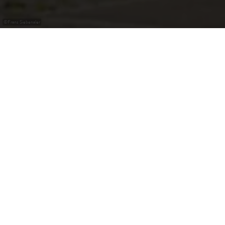
©
Frans Siebenaler
Vichten
Pour les passionnés d’archéologie ou d’art antique, le nom
de Vichten, paisible petit village dans le Nord du Guttland,
est synonyme de découverte spectaculaire, et ce bien au-
delà des frontières du Grand-Duché. Car c’est ici qu’en
1995, on mit à jour, sous la propriété d’un agriculteur, une
superbe mosaïque romaine quasiment intacte
représentant les neuf muses en compagnie d’Homère, le
prince des poètes. Conçue dans des ateliers de Trèves, elle
formait jadis le revêtement de la salle de réception d’une
importante villa gallo-romaine.