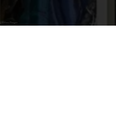
©
Marc Pletgen
Redange-sur-Attert
Le Kropemann est une sorte de croquemitaine qui guette
dans l’eau pour attraper avec son crochet les enfants qui se
rapprochent trop près des berges. À Redange-sur-Attert,
où il aurait, dit-on, élu domicile, on lui voue un véritable
culte. Non seulement, un monument devant la maison
communale et une sculpture en bois sont dédiés à ce
macabre personnage, mais une grande fête en son honneur
a lieu tous les ans le dernier dimanche de septembre.