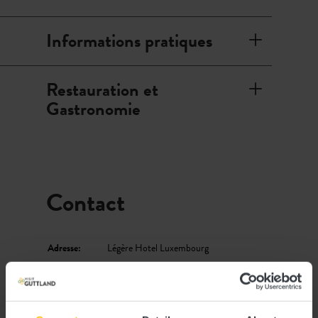
Informations pratiques
Restauration et
Gastronomie
Contact
Adresse:
Légère Hotel Luxembourg
11, Rue Gabriel Lippmann - Parc
d'Activité Syrdall
L-5365 Munsbach