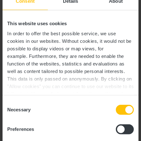
Consent
Details
About
Afficher sur la carte
Tél. :
+352 49 00 06 1
This website uses cookies
E-mail:
luxembourg@legere-hotelgroup.co
In order to offer the best possible service, we use
m
cookies in our websites.
Without cookies, it would not be
possible to display videos or map views, for
Site
https://www.legere-hotelgroup.com
example.
Furthermore, they are needed to enable the
Web:
function of the websites, statistics and evaluations as
well as content tailored to possible personal interests.
This data is only passed on anonymously. By clicking on
"Allow cookies" you can continue to use our website to its
full extent. You can find more information on this and on a
possible later deactivation in our
privacy policy
at any
Consent
time.
Necessary
Selection
Planifier l’itinéraire
Preferences