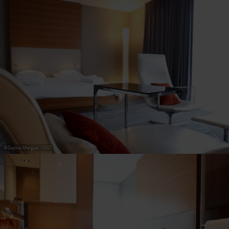
31
1
2
3
4
5
6
Prendre
©
Sophie Margue - DGT