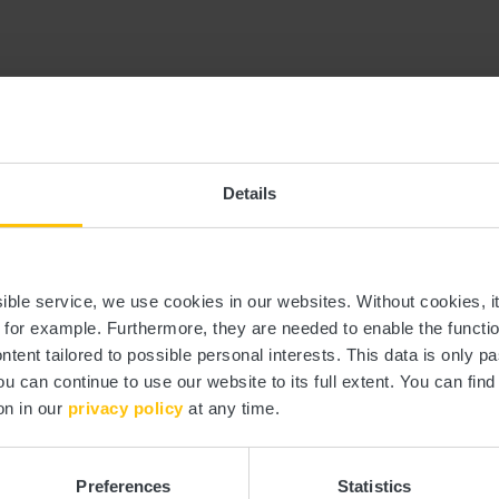
Tél. :
+352 28 56 70
Site Web:
https://www.spe
Details
ssible service, we use cookies in our websites.
Without cookies, i
, for example.
Furthermore, they are needed to enable the function
ntent tailored to possible personal interests. This data is only
ou can continue to use our website to its full extent. You can fin
urants
on in our
privacy policy
at any time.
Preferences
Statistics