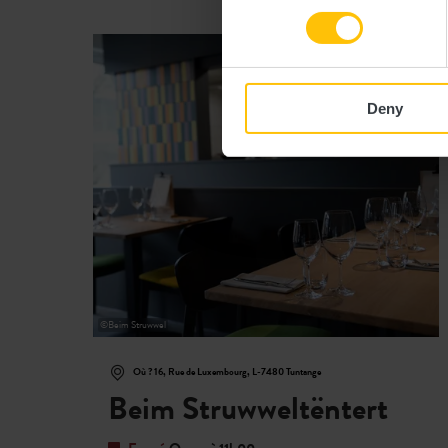
en
Deny
©
Beim Struwwel
Où ? 16, Rue de Luxembourg, L-7480 Tuntange
Beim Struwweltëntert