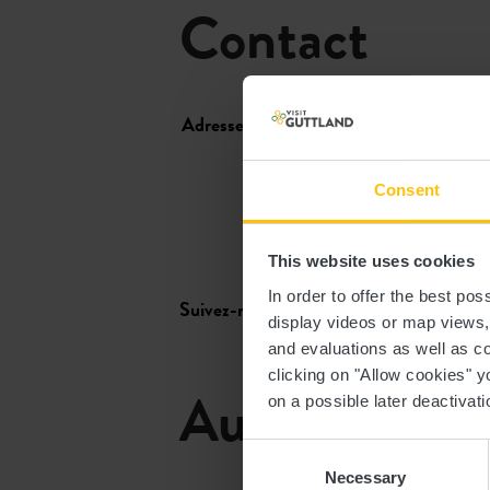
Contact
Adresse:
Specto et Cyril Molard
Route d'Arlon
L-8050 Bertrange
Consent
Afficher sur la carte
This website uses cookies
facebook
instagram
In order to offer the best po
Suivez-nous sur
display videos or map views
and evaluations as well as co
clicking on "Allow cookies" y
Autres resta
on a possible later deactivati
Consent
Necessary
Selection