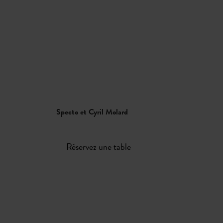
Réserver
MENU
RECHERCHE
Specto et Cyril Molard
Réservez une table