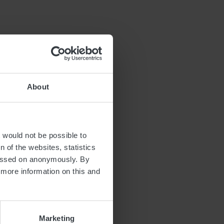
cto.lu/
About
t would not be possible to
 of the websites, statistics
 passed on anonymously. By
d more information on this and
Marketing