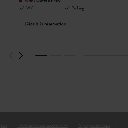
Fermé
Ouvre à 11h30
Wifi
Parking
Détails & réservation
ales
Déclaration sur l'accessibilité
À propos de nous