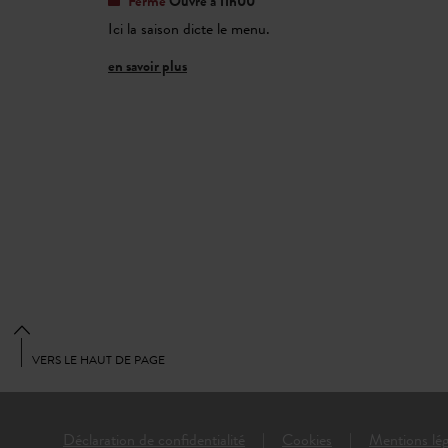
Fermé
Ouvre à 11h00
Ici la saison dicte le menu.
en savoir plus
VERS LE HAUT DE PAGE
Déclaration de confidentialité
Cookies
Mentions lég