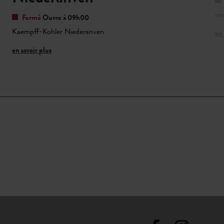
res
Fermé
Ouvre à 09h00
Kaempff-Kohler Niederanven
en 
en savoir plus