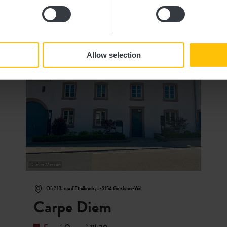
 savoir plus
Détails & rés
Allow selection
©
Laura Massen
Où ? 13, rue d'Ettelbruck, L-9154 Grosbous-Wal
Carpe Diem